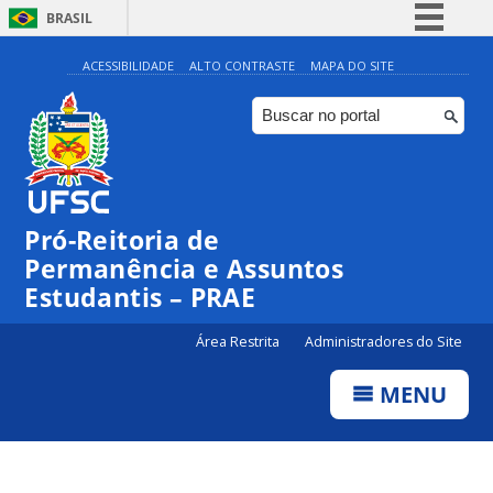
BRASIL
Simplifique!
ACESSIBILIDADE
ALTO CONTRASTE
MAPA DO SITE
Comunica BR
Participe
Acesso à informação
Legislação
Pró-Reitoria de
Canais
Permanência e Assuntos
Estudantis – PRAE
Área Restrita
Administradores do Site
MENU