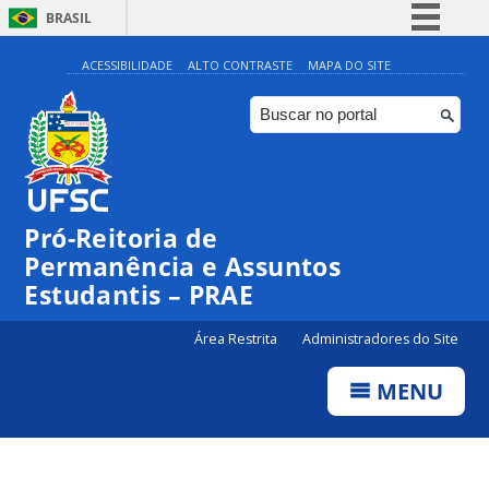
BRASIL
Simplifique!
ACESSIBILIDADE
ALTO CONTRASTE
MAPA DO SITE
Comunica BR
Participe
Acesso à informação
Legislação
Pró-Reitoria de
Canais
Permanência e Assuntos
Estudantis – PRAE
Área Restrita
Administradores do Site
MENU