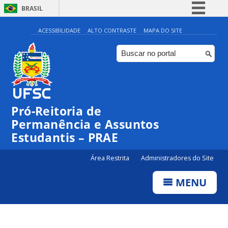
BRASIL
Simplifique!
ACESSIBILIDADE
ALTO CONTRASTE
MAPA DO SITE
Comunica BR
Participe
Acesso à informação
Legislação
Pró-Reitoria de
Canais
Permanência e Assuntos
Estudantis – PRAE
Área Restrita
Administradores do Site
MENU