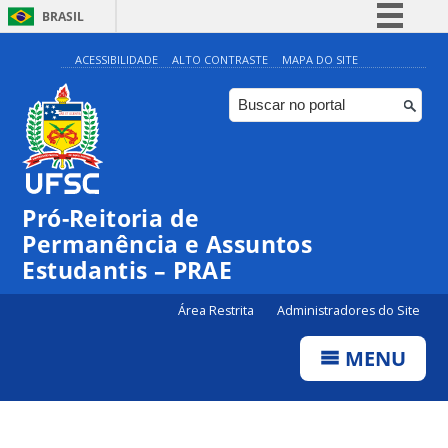
BRASIL
Simplifique!
ACESSIBILIDADE
ALTO CONTRASTE
MAPA DO SITE
Comunica BR
Participe
Acesso à informação
Legislação
Pró-Reitoria de
Canais
Permanência e Assuntos
Estudantis – PRAE
Área Restrita
Administradores do Site
MENU