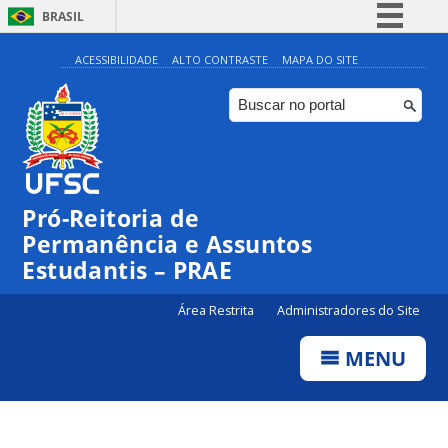
BRASIL
Simplifique!
ACESSIBILIDADE
ALTO CONTRASTE
MAPA DO SITE
Comunica BR
Participe
Acesso à informação
Legislação
Pró-Reitoria de
Canais
Permanência e Assuntos
Estudantis – PRAE
Área Restrita
Administradores do Site
MENU