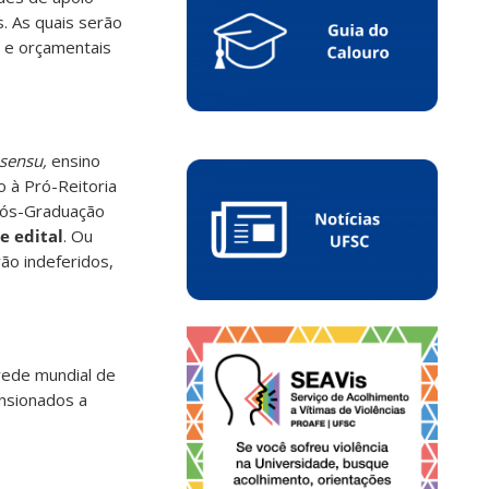
. As quais serão
s e orçamentais
 sensu,
ensino
o à Pró-Reitoria
 Pós-Graduação
e edital
. Ou
ão indeferidos,
rede mundial de
nsionados a