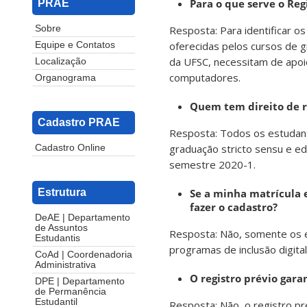
Para o que serve o Reg
PRAE
Resposta: Para identificar 
Sobre
oferecidas pelos cursos de
Equipe e Contatos
da UFSC, necessitam de apoio
Localização
computadores.
Organograma
Quem tem direito de r
Cadastro PRAE
Resposta: Todos os estudant
graduação stricto sensu e e
Cadastro Online
semestre 2020-1.
Se a minha matrícula 
Estrutura
fazer o cadastro?
DeAE | Departamento
de Assuntos
Resposta: Não, somente os e
Estudantis
programas de inclusão digital
CoAd | Coordenadoria
Administrativa
O registro prévio gara
DPE | Departamento
de Permanência
Estudantil
Resposta: Não, o registro pr