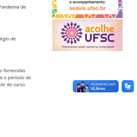
 Pandemia de
légio de
s fornecidas
te o período de
tir do curso
.