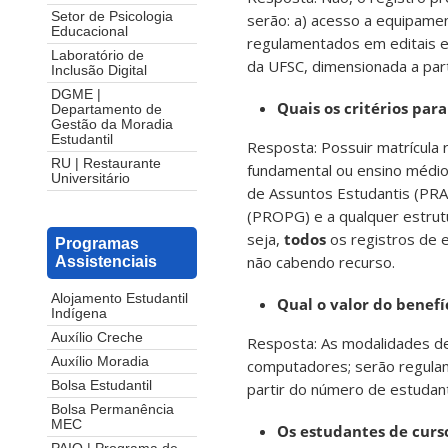
Setor de Psicologia
serão: a) acesso a equipamen
Educacional
regulamentados em editais e
Laboratório de
da UFSC, dimensionada a part
Inclusão Digital
DGME |
Quais os critérios para
Departamento de
Gestão da Moradia
Estudantil
Resposta: Possuir matrícula
RU | Restaurante
fundamental ou ensino médio 
Universitário
de Assuntos Estudantis (PRA
(PROPG) e a qualquer estr
seja,
todos
os registros de e
Programas
não cabendo recurso.
Assistenciais
Alojamento Estudantil
Qual o valor do benefí
Indígena
Auxílio Creche
Resposta: As modalidades de 
Auxílio Moradia
computadores; serão regulam
Bolsa Estudantil
partir do número de estudant
Bolsa Permanência
MEC
Os estudantes de curso