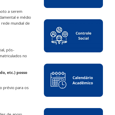
moto a serem
ndamental e médio
à rede mundial de
al, pós-
matriculados no
o, etc.) posso
o prévio para os
ades de apoio