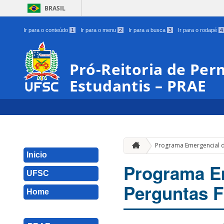
BRASIL
Ir para o conteúdo
1
Ir para o menu
2
Ir para a busca
3
Ir para o rodapé
4
Pró-Reitoria de Pe
Estudantis – PRAE
Programa Emergencial de
Inicio
Programa Em
UFSC
Perguntas F
Home