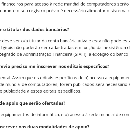
os financeiros para acesso à rede mundial de computadores serã
, durante o seu registro prévio é necessário alimentar o sistema
 o titular dos dados bancários?
deve ser o/a titular da conta bancária ativa e esta não pode esta
 digitais não poderão ser cadastradas em função da inexistência 
ntegrado de Administração Financeira (SIAFI), a exceção do banco
prévio preciso me inscrever nos editais específicos?
ental. Assim que os editais específicos de a) acesso a equipame
rede mundial de computadores, forem publicados será necessário a
 publicidade a estes editais específicos.
de apoio que serão ofertadas?
a equipamentos de informática; e b) acesso à rede mundial de co
nscrever nas duas modalidades de apoio?