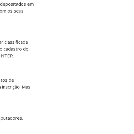
o depositados em
 com os seus
r classificada
de cadastro de
 INTER.
ntos de
 inscrição. Mas
mputadores.