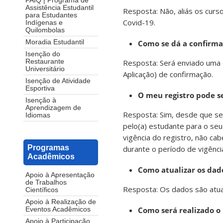
PAIQ | Programa de
Assistência Estudantil
Resposta: Não, aliás os cur
para Estudantes
Covid-19.
Indígenas e
Quilombolas
Como se dá a confirma
Moradia Estudantil
Isenção do
Resposta: Será enviado uma 
Restaurante
Universitário
Aplicação) de confirmação.
Isenção de Atividade
Esportiva
O meu registro pode s
Isenção à
Aprendizagem de
Resposta: Sim, desde que se
Idiomas
pelo(a) estudante para o seu
vigência do registro, não ca
Programas
durante o período de vigência
Acadêmicos
Como atualizar os dado
Apoio à Apresentação
de Trabalhos
Resposta: Os dados são atual
Científicos
Apoio à Realização de
Como será realizado 
Eventos Acadêmicos
Apoio à Participação