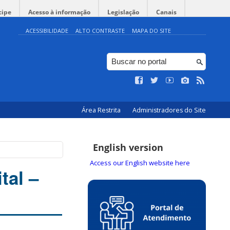
cipe
Acesso à informação
Legislação
Canais
ACESSIBILIDADE
ALTO CONTRASTE
MAPA DO SITE
Área Restrita
Administradores do Site
English version
Access our English website here
tal –