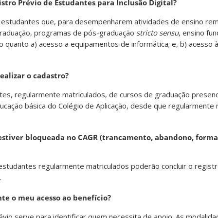
istro Prévio de Estudantes para Inclusão Digital?
os estudantes que, para desempenharem atividades de ensino re
 graduação, programas de pós-graduação
stricto sensu
, ensino fu
 quanto a) acesso a equipamentos de informática; e, b) acesso 
ealizar o cadastro?
es, regularmente matriculados, de cursos de graduação presenci
ducação básica do Colégio de Aplicação, desde que regularmente 
estiver bloqueada no CAGR (trancamento, abandono, formad
studantes regularmente matriculados poderão concluir o registr
.
nte o meu acesso ao benefício?
évio serve para identificar quem necessita de apoio. As modalid