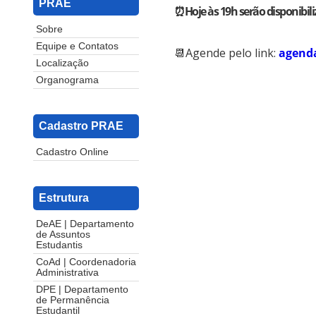
PRAE
⏰Hoje às 19h serão disponibil
Sobre
Equipe e Contatos
📆Agende pelo link:
agenda
Localização
Organograma
Cadastro PRAE
Cadastro Online
Estrutura
DeAE | Departamento
de Assuntos
Estudantis
CoAd | Coordenadoria
Administrativa
DPE | Departamento
de Permanência
Estudantil