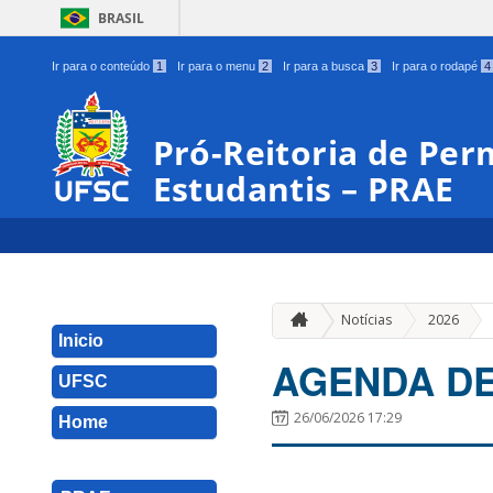
BRASIL
Ir para o conteúdo
1
Ir para o menu
2
Ir para a busca
3
Ir para o rodapé
4
Pró-Reitoria de Pe
Estudantis – PRAE
»
Notícias
2026
Inicio
AGENDA DE
UFSC
26/06/2026 17:29
Home