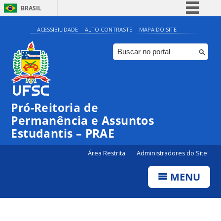
BRASIL
Simplifique!
ACESSIBILIDADE
ALTO CONTRASTE
MAPA DO SITE
Comunica BR
Participe
Acesso à informação
Legislação
Pró-Reitoria de
Canais
Permanência e Assuntos
Estudantis – PRAE
Área Restrita
Administradores do Site
MENU