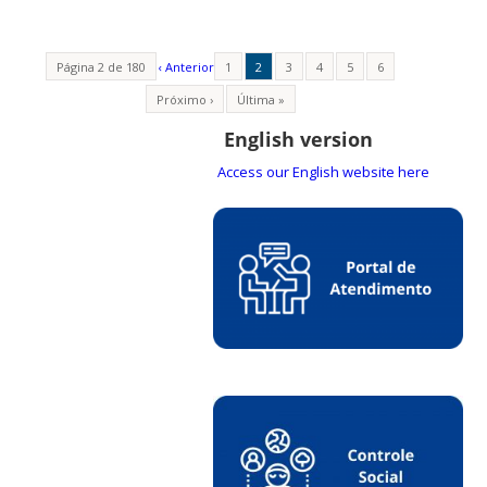
Página 2 de 180
‹ Anterior
1
2
3
4
5
6
Próximo ›
Última »
English version
Access our English website here