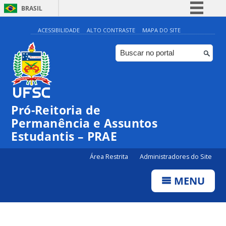
BRASIL
Simplifique!
ACESSIBILIDADE
ALTO CONTRASTE
MAPA DO SITE
Comunica BR
Participe
Acesso à informação
Legislação
Pró-Reitoria de
Canais
Permanência e Assuntos
Estudantis – PRAE
Área Restrita
Administradores do Site
MENU