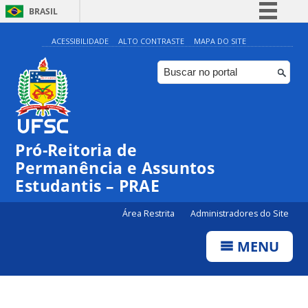
BRASIL
Simplifique!
ACESSIBILIDADE
ALTO CONTRASTE
MAPA DO SITE
Comunica BR
Participe
Acesso à informação
Legislação
Pró-Reitoria de
Canais
Permanência e Assuntos
Estudantis – PRAE
Área Restrita
Administradores do Site
MENU